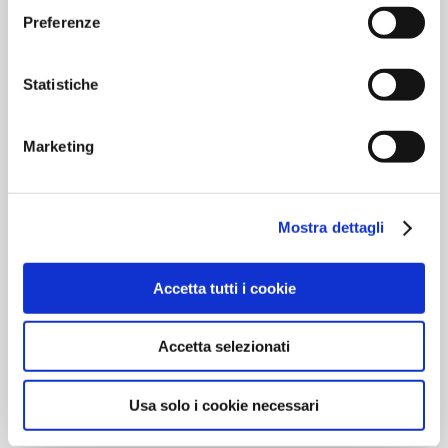
Preferenze
COWORKING
Spazi di lavoro flessibili e multifunzionali
Statistiche
EVENTI E NEWS
Marketing
Vivi e conosci la community di BIGBO
Mostra dettagli
PROGRAMMI DI
INCUBAZIONE
Accetta tutti i cookie
Green Tech Incubation System
Accetta selezionati
Usa solo i cookie necessari