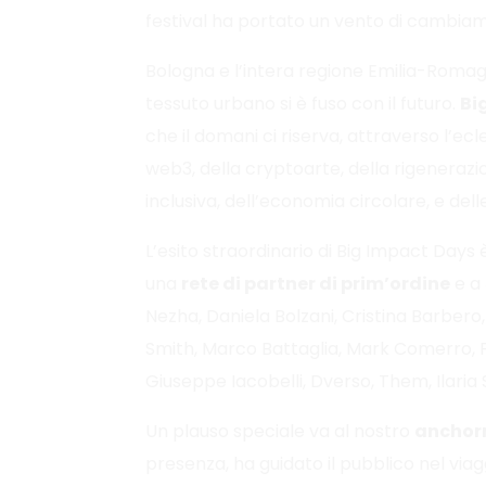
festival ha portato un vento di cambiame
Bologna e l’intera regione Emilia-Romagn
tessuto urbano si è fuso con il futuro.
Bi
che il domani ci riserva, attraverso l’ecle
web3, della cryptoarte, della rigenerazio
inclusiva, dell’economia circolare, e del
L’esito straordinario di Big Impact Days 
una
rete di partner di prim’ordine
e a
Nezha, Daniela Bolzani, Cristina Barbero,
Smith, Marco Battaglia, Mark Comerro, F
Giuseppe Iacobelli, Dverso, Them, Ilaria 
Un plauso speciale va al nostro
anchor
presenza, ha guidato il pubblico nel viag