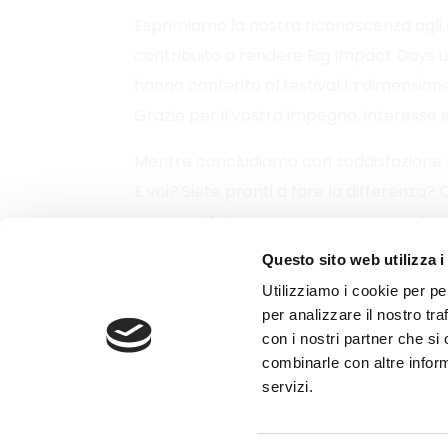
Esprimiamo la nostra riconoscenza agli
contribuito a rendere Big Impact Days 
hanno conferito al festival la dimensione
Grazie per il vostro impegno, interesse 
Mentre concludiamo con soddisfazione l’
E voi? Siete pronti a fare la differenza?
insieme il futuro con nuove visioni e idee.
Non mancate!
Questo sito web utilizza i
Utilizziamo i cookie per pe
per analizzare il nostro tra
con i nostri partner che si
combinarle con altre inform
servizi.