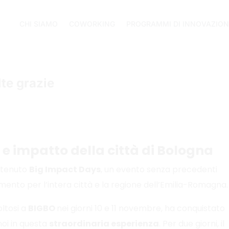
CHI SIAMO
COWORKING
PROGRAMMI DI INNOVAZION
te grazie
e e impatto della città di Bologna
 tenuto
Big Impact Days
, un evento senza precedenti
nto per l’intera città e la regione dell’Emilia-Romagna.
oltosi a
BIGBO
nei giorni 10 e 11 novembre, ha conquistato
noi in questa
straordinaria esperienza
. Per due giorni, il