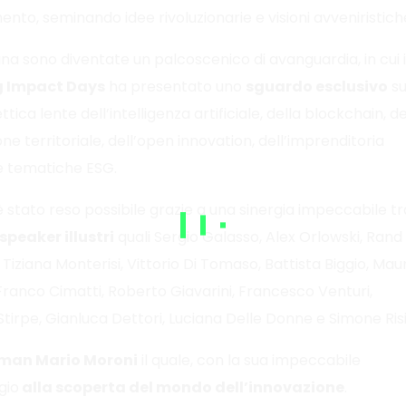
nto, seminando idee rivoluzionarie e visioni avveniristich
a sono diventate un palcoscenico di avanguardia, in cui i
g Impact Days
ha presentato uno
sguardo esclusivo
su
ttica lente dell’intelligenza artificiale, della blockchain, de
ne territoriale, dell’open innovation, dell’imprenditoria
le tematiche ESG.
è stato reso possibile grazie a una sinergia impeccabile tr
speaker illustri
quali Sergio Galasso, Alex Orlowski, Rand
 Tiziana Monterisi, Vittorio Di Tomaso, Battista Biggio, Mau
ranco Cimatti, Roberto Giavarini, Francesco Venturi,
Stirpe, Gianluca Dettori, Luciana Delle Donne e Simone Risi
man Mario Moroni
il quale, con la sua impeccabile
gio
alla scoperta del mondo dell’innovazione
.