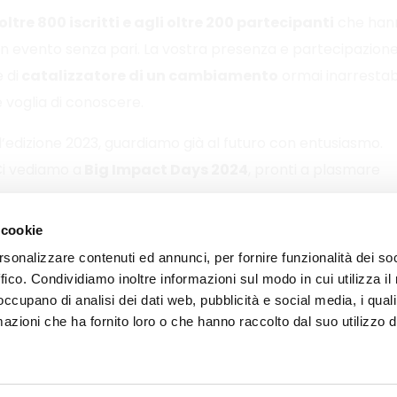
oltre 800 iscritti e agli oltre 200 partecipanti
che han
un evento senza pari. La vostra presenza e partecipazion
 di
catalizzatore di un cambiamento
ormai inarrestab
e voglia di conoscere.
edizione 2023, guardiamo già al futuro con entusiasmo.
 Ci vediamo a
Big Impact Days 2024
, pronti a plasmare
 cookie
rsonalizzare contenuti ed annunci, per fornire funzionalità dei so
ffico. Condividiamo inoltre informazioni sul modo in cui utilizza il 
 occupano di analisi dei dati web, pubblicità e social media, i qual
azioni che ha fornito loro o che hanno raccolto dal suo utilizzo d