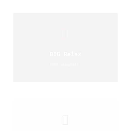

BIG Relax
Desk assegnato.
