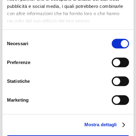
BIG Work
pubblicità e social media, i quali potrebbero combinarle
con altre informazioni che ha fornito loro o che hanno
Sala workshop da 15/18 persone.
raccolto dal suo utilizzo dei loro servizi.
Selezione
Necessari
del
consenso
Preferenze

Statistiche
Marketing
BIG Box
Box ufficio da 6/8 persone.
Mostra dettagli