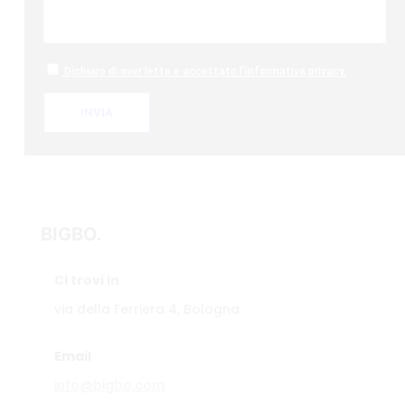
Dichiaro di aver letto e accettato l'
informativa privacy
.
BIGBO.
Ci trovi in
via della Ferriera 4, Bologna
Email
info@bigbo.com