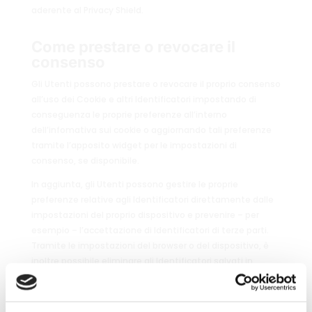
aderente al Privacy Shield.
Come prestare o revocare il
consenso
Gli Utenti possono prestare o revocare il proprio consenso
all’uso dei Cookie e altri Identificatori impostando di
conseguenza le proprie preferenze all’interno
dell’infomativa sui cookie o aggiornando tali preferenze
tramite l’apposito widget per le impostazioni di
consenso, se disponibile.
In aggiunta, gli Utenti possono gestire le proprie
preferenze relative agli Identificatori direttamente dalle
impostazioni del proprio dispositivo e prevenire – per
esempio – l’accettazione di Identificatori di terze parti.
Tramite le impostazioni del browser o del dispositivo, è
inoltre possibile eliminare gli Identificatori salvati in
passato, inclusi quelli usati per memorizzare il consenso
iniziale prestato dall’Utente. Gli Utenti possono, trovare
informazioni su come gestire gli Identificatori con alcuni