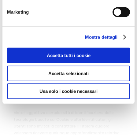
Titolare del Trattamento dei Dati
Marketing
Associazione
Techgarage
Piazza Borromeo 14
20123 Milano MI
Mostra dettagli
C.F. 06619060962
P.I 11177600969
Dal momento che l’uso di Cookie e altri Identificatori
Accetta tutti i cookie
operato da terze parti tramite i servizi utilizzati all’interno
di questo Sito Web non può essere tecnicamente
Accetta selezionati
controllato dal Titolare, ogni riferimento specifico ad
Identificatori utilizzati da terze parti è da considerarsi
indicativo. Per ottenere informazioni complete, l’Utente è
Usa solo i cookie necessari
invitato a consultare la privacy policy degli eventuali
servizi terzi elencati in questo documento.
Vista l’oggettiva complessità di identificazione delle
tecnologie basate sui Cookie e altri Identificatori, gli
Utenti sono invitati a contattare il Titolare qualora
volessero ricevere qualunque approfondimento relativo