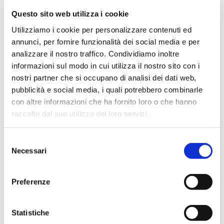
dei browser più diffusi, ad esempio, ai seguenti
Questo sito web utilizza i cookie
indirizzi:
Google Chrome
,
Mozilla Firefox
,
Apple
Utilizziamo i cookie per personalizzare contenuti ed
Safari
e
Microsoft Internet Explorer
.
annunci, per fornire funzionalità dei social media e per
Con riferimento agli Identificatori impiegati da terze
analizzare il nostro traffico. Condividiamo inoltre
parti, gli Utenti possono gestire le proprie impostazioni e
informazioni sul modo in cui utilizza il nostro sito con i
revocare il proprio consenso visitando il relativo link di opt
nostri partner che si occupano di analisi dei dati web,
out (qualora disponibile), utilizzando gli strumenti
pubblicità e social media, i quali potrebbero combinarle
descritti nella privacy policy della terza parte o
con altre informazioni che ha fornito loro o che hanno
contattando direttamente la stessa.
raccolto dal suo utilizzo dei loro servizi.
Fermo restando quanto precede, si informano gli Utenti
della possibilità di avvalersi delle informazioni fornite
da
YourOnlineChoices
(EU), the
Network Advertising
Selezione
Necessari
Initiative
(USA) and the
Digital Advertising
del
Alliance
(USA),
DAAC
(Canada),
DDAI
(Giappone) o altri
consenso
servizi analoghi. Con questi servizi è possibile gestire le
Preferenze
preferenze di tracciamento della maggior parte degli
strumenti pubblicitari. Il Titolare, pertanto, consiglia agli
Utenti di utilizzare tali risorse in aggiunta alle
Statistiche
informazioni fornite dal presente documento.