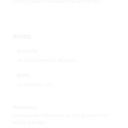
privacy riguarda esclusivamente questo Sito Web.
BIGBO.
Ci trovi in
via della Ferriera 4, Bologna
Email
info@bigbo.com
Newsletter
Resta sempre informato su tutti gli eventi e le
novità di BIGBO!