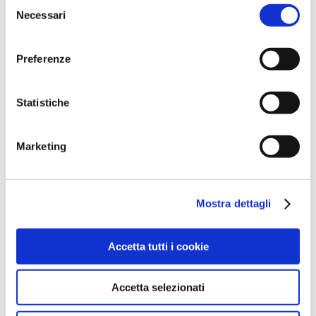
Selezione
Necessari
del
consenso
CONDIVIDI QUESTO EVENTO
Preferenze
Statistiche
Marketing
Mostra dettagli
Invia commento
Accetta tutti i cookie
Il tuo indirizzo email non sarà pubblicato.
I
campi obbligatori sono contrassegnati
*
Accetta selezionati
Commento
*